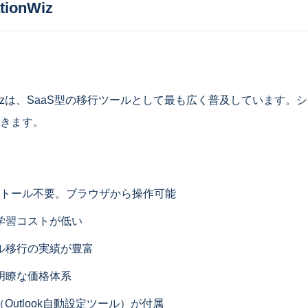
ationWiz
grationWizは、SaaS型の移行ツールとして最も広く普及しています
きます。
ンストール不要。ブラウザから操作可能
学習コストが低い
ル移行の実績が豊富
明瞭な価格体系
Pro（Outlook自動設定ツール）が付属