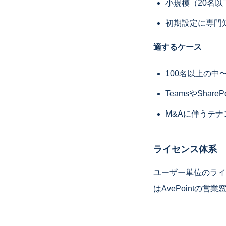
小規模（20名
初期設定に専門
適するケース
100名以上の中
TeamsやShar
M&Aに伴うテ
ライセンス体系
ユーザー単位のライセ
はAvePointの