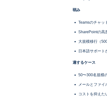
弱み
Teamsのチャ
SharePoi
大規模移行（5
日本語サポート
適するケース
50〜300名規模
メールとファイ
コストを抑えた