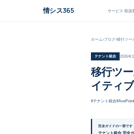
情シス
365
サービス
取扱
ホーム
›
ブログ
›
移行ツール比
テナント統合
2026年
移行ツール比較
イティブ
#テナント統合
#AvePoin
完全ガイドの一部です
テナント統合 完全ガイ