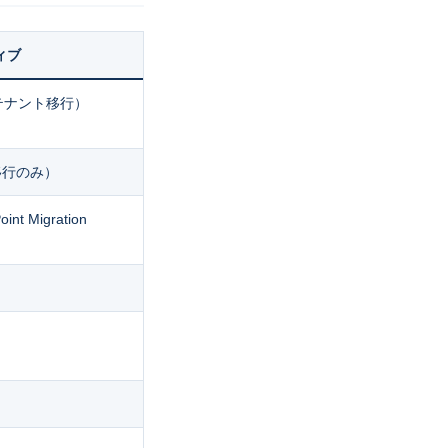
ィブ
テナント移行）
移行のみ）
nt Migration
）