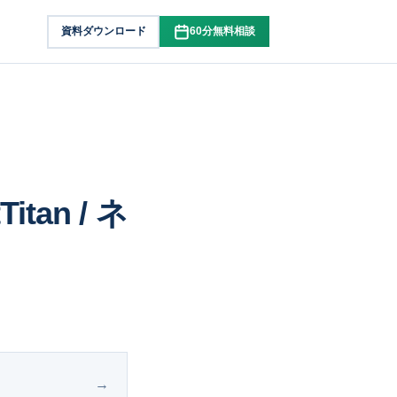
資料ダウンロード
60分無料相談
itan / ネ
→