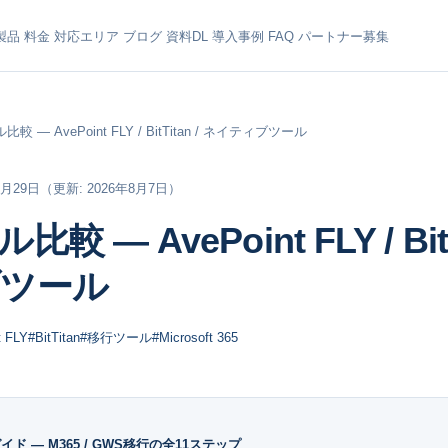
製品
料金
対応エリア
ブログ
資料DL
導入事例
FAQ
パートナー募集
較 ― AvePoint FLY / BitTitan / ネイティブツール
1月29日
（更新: 2026年8月7日）
 ― AvePoint FLY / BitT
ツール
t FLY
#BitTitan
#移行ツール
#Microsoft 365
ド ― M365 / GWS移行の全11ステップ