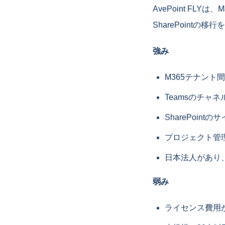
AvePoint F
SharePointの
強み
M365テナン
Teamsのチャ
SharePoi
プロジェクト管
日本法人があり
弱み
ライセンス費用がB