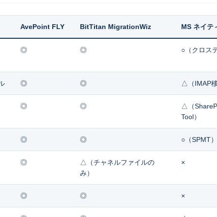
AvePoint FLY
BitTitan MigrationWiz
MS ネイテ
◎
◎
○（クロス
ール
◎
◎
△（IMAP
◎
◎
△（SharePoi
Tool）
◎
◎
○（SPMT
◎
△（チャネルファイルの
×
み）
◎
◎
×