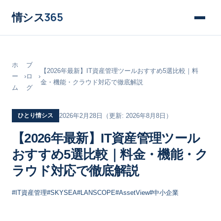
情シス
365
ホ
ブ
【2026年最新】IT資産管理ツールおすすめ5選比較｜料
ー
›
ロ
›
金・機能・クラウド対応で徹底解説
ム
グ
ひとり情シス
2026年2月28日
（更新: 2026年8月8日）
【2026年最新】IT資産管理ツール
おすすめ5選比較｜料金・機能・ク
ラウド対応で徹底解説
#IT資産管理
#SKYSEA
#LANSCOPE
#AssetView
#中小企業