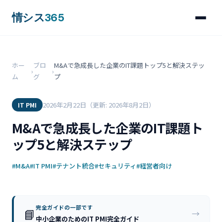
情シス
365
ホー
ブロ
M&Aで急成長した企業のIT課題トップ5と解決ステッ
›
›
ム
グ
プ
2026年2月22日
（更新: 2026年8月2日）
IT PMI
M&Aで急成長した企業のIT課題ト
ップ5と解決ステップ
#M&A
#IT PMI
#テナント統合
#セキュリティ
#経営者向け
完全ガイドの一部です
📘
→
中小企業のためのIT PMI完全ガイド