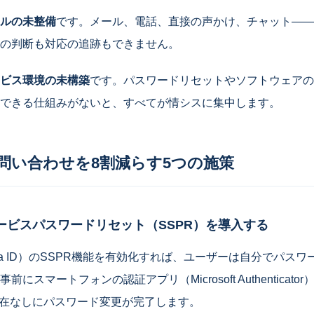
ルの未整備
です。メール、電話、直接の声かけ、チャット――
の判断も対応の追跡もできません。
ビス環境の未構築
です。パスワードリセットやソフトウェアの
できる仕組みがないと、すべてが情シスに集中します。
問い合わせを8割減らす5つの施策
ービスパスワードリセット（SSPR）を導入する
65（Entra ID）のSSPR機能を有効化すれば、ユーザーは自分でパ
にスマートフォンの認証アプリ（Microsoft Authenticat
介在なしにパスワード変更が完了します。