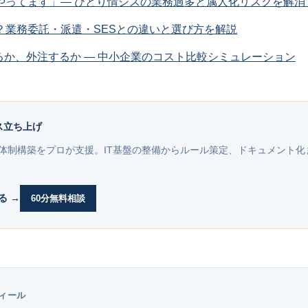
やってます」― ひとり情シスの業務過多と属人化リスクを解消
？業務委託・派遣・SESとの違いと選び方を解説
るか、外注するか ― 中小企業のコスト比較シミュレーション
情シス立ち上げ
体制構築をプロが支援。IT基盤の整備からルール策定、ドキュメント化
る →
60分無料相談
ィール