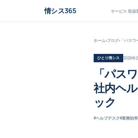
情シス
365
サービス
取扱
ホーム
›
ブログ
›
「パスワ
ひとり情シス
2026年
「パスワ
社内ヘル
ック
#ヘルプデスク
#業務効