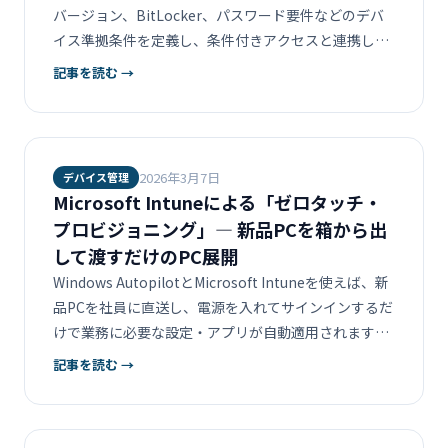
バージョン、BitLocker、パスワード要件などのデバ
イス準拠条件を定義し、条件付きアクセスと連携して
非準拠デバイスのアクセスを制限する方法を解説しま
記事を読む →
す。
2026年3月7日
デバイス管理
Microsoft Intuneによる「ゼロタッチ・
プロビジョニング」― 新品PCを箱から出
して渡すだけのPC展開
Windows AutopilotとMicrosoft Intuneを使えば、新
品PCを社員に直送し、電源を入れてサインインするだ
けで業務に必要な設定・アプリが自動適用されます。
ゼロタッチ・プロビジョニングの仕組み、メリット、
記事を読む →
導入手順を解説します。