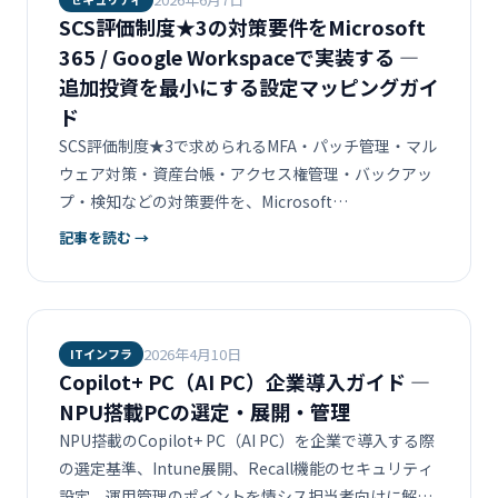
SCS評価制度★3の対策要件をMicrosoft
365 / Google Workspaceで実装する ―
追加投資を最小にする設定マッピングガイ
ド
SCS評価制度★3で求められるMFA・パッチ管理・マル
ウェア対策・資産台帳・アクセス権管理・バックアッ
プ・検知などの対策要件を、Microsoft
365（Business Premium / Intune / Defender）と
記事を読む →
Google Workspaceの標準機能でどこまで実装できる
かを領域別にマッピング。追加投資が必要になる範囲
も明確にします。
2026年4月10日
ITインフラ
Copilot+ PC（AI PC）企業導入ガイド —
NPU搭載PCの選定・展開・管理
NPU搭載のCopilot+ PC（AI PC）を企業で導入する際
の選定基準、Intune展開、Recall機能のセキュリティ
設定、運用管理のポイントを情シス担当者向けに解説