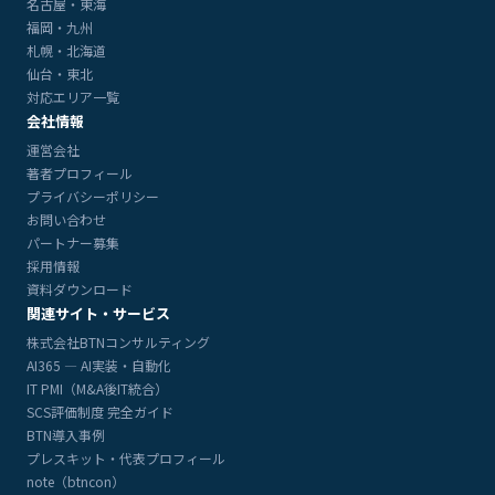
名古屋・東海
福岡・九州
札幌・北海道
仙台・東北
対応エリア一覧
会社情報
運営会社
著者プロフィール
プライバシーポリシー
お問い合わせ
パートナー募集
採用情報
資料ダウンロード
関連サイト・サービス
株式会社BTNコンサルティング
AI365 — AI実装・自動化
IT PMI（M&A後IT統合）
SCS評価制度 完全ガイド
BTN導入事例
プレスキット・代表プロフィール
note（btncon）