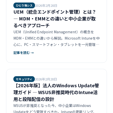
2026年2月28日
ひとり情シス
UEM（統合エンドポイント管理）とは？
― MDM・EMMとの違いと中小企業が取
るべきアプローチ
UEM（Unified Endpoint Management）の概念を
MDM・EMMとの違いから解説。Microsoft Intuneを中
心に、PC・スマートフォン・タブレットを一元管理す
る方法を中小企業の情シス担当者向けに整理します。
記事を読む →
2026年2月28日
セキュリティ
【2026年版】法人のWindows Update管
理ガイド ― WSUS非推奨時代のIntune活
用と段階配信の設計
WSUSが非推奨となった今、中小企業はWindows
Updateをどう管理すべきか。Intuneの更新リング、