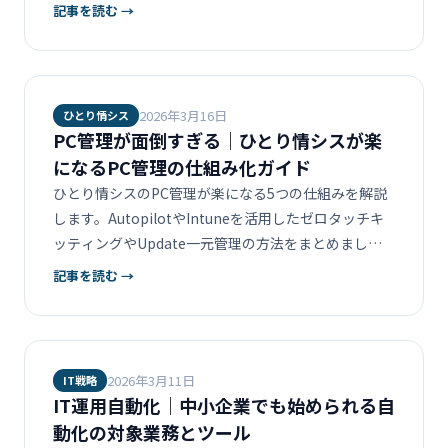
計不足」の3つの落とし穴を解説。今から整備する場
記事を読む →
合の最短ルートと、Intune＋Autopilotで標準化する
実務手順もまとめました。
2026年3月16日
ひとり情シス
PC管理が面倒すぎる｜ひとり情シスが楽
になるPC管理の仕組み化ガイド
ひとり情シスのPC管理が楽になる5つの仕組みを解説
します。AutopilotやIntuneを活用したゼロタッチキ
ッティングやUpdate一元管理の方法をまとめまし
た。
記事を読む →
2026年3月11日
IT戦略
IT運用自動化｜中小企業でも始められる自
動化の対象業務とツール