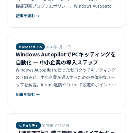
機能更新プログラムポリシー、Windows Autopatch
の使い分けを、設計例とともに解説します。
記事を読む →
2026年2月17日
Microsoft 365
Windows AutopilotでPCキッティングを
自動化 ― 中小企業の導入ステップ
Windows Autopilotを使ったゼロタッチキッティング
の仕組みと、中小企業が導入するための具体的なステ
ップを解説。Intune連携やEntra ID設定のポイントも
紹介。
記事を読む →
2025年10月28日
セキュリティ
【連載第7回】端末管理とデバイスセキュ