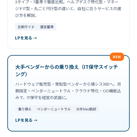
3タイプ・7基準で徹底比較。ヘルプデスク特化型・マネー
ジドIT型・丸ごと代行型の違いと、自社に合うサービスの選
び方を解説。
比較ガイド
選定基準
LPを見る →
NEW
大手ベンダーからの乗り換え（IT保守スイッチ
ング）
ハードウェア販売型・常駐型ベンダーから情シス365へ。月
額固定・ベンダーニュートラル・クラウド特化・CIO機能込
みで、IT保守を経営の武器に。
乗り換え
ベンダーニュートラル
大手SIer脱却
LPを見る →