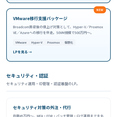
NEW
VMware移行支援パッケージ
Broadcom買収後の値上げ対策として、Hyper-V／Proxmox
VE／Azureへの移行を伴走。50VM規模で500万円〜。
VMware
Hyper-V
Proxmox
仮想化
LPを見る →
セキュリティ・認証
セキュリティ運用・ID管理・認証基盤のLP。
セキュリティ対策の外注・代行
月額45万円〜。MFA・EDR・パッチ管理・ログ運用までを丸