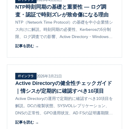
NTP時刻同期の基礎と重要性 ― ログ調
査・認証で時刻ズレが致命傷になる理由
NTP（Network Time Protocol）の基礎を中小企業情シ
ス向けに解説。時刻同期の必要性、Kerberosの5分制
限、ログ調査での影響、Active Directory・Windowsク
ライアント・サーバの設定、stratum構造とNTPサーバ
記事を読む →
選びまで整理。
2026年3月21日
ITインフラ
Active Directoryの健全性チェックガイド
｜情シスが定期的に確認すべき10項目
Active Directoryの運用で定期的に確認すべき10項目を
解説。DCの複製状態、SYSVOLレプリケーション、
DNSの正常性、GPO適用状況、AD FSの証明書期限、
不要アカウントの棚卸しなど、トラブルを未然に防ぐ
記事を読む →
点検手順。