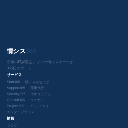
情シス
365
企業のIT課題を、プロの情シスチームが
365日サポート
サービス
Start365 — 情シス立ち上げ
Support365 — 運用代行
Security365 — セキュリティ
Consult365 — コンサル
Project365 — プロジェクト
エンタープライズ
情報
ブログ