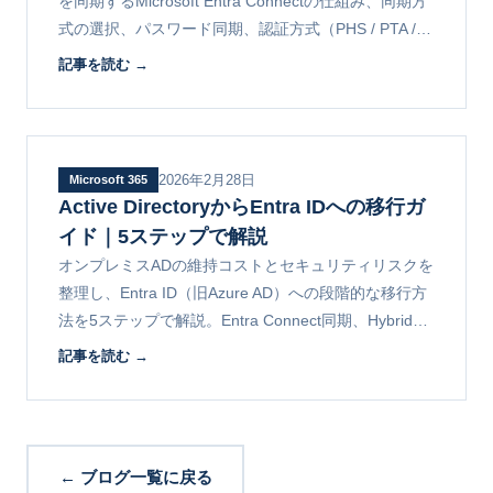
を同期するMicrosoft Entra Connectの仕組み、同期方
式の選択、パスワード同期、認証方式（PHS / PTA /
フェデレーション）の違いを解説します。
記事を読む →
2026年2月28日
Microsoft 365
Active DirectoryからEntra IDへの移行ガ
イド｜5ステップで解説
オンプレミスADの維持コストとセキュリティリスクを
整理し、Entra ID（旧Azure AD）への段階的な移行方
法を5ステップで解説。Entra Connect同期、Hybrid
Join、Entra Join、GPOからIntuneへの移行まで網羅
記事を読む →
します。
← ブログ一覧に戻る